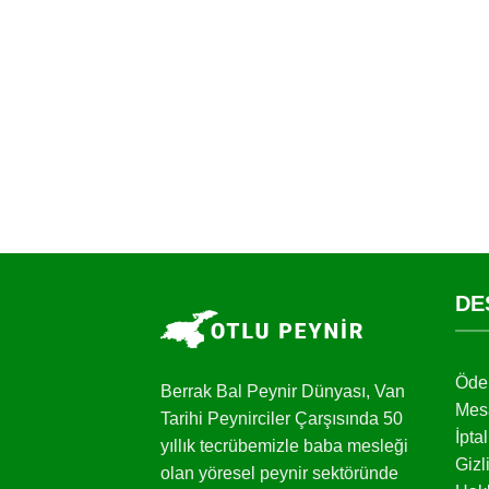
DE
Öde
Berrak Bal Peynir Dünyası, Van
Mesa
Tarihi Peynirciler Çarşısında 50
İpta
yıllık tecrübemizle baba mesleği
Gizl
olan yöresel peynir sektöründe