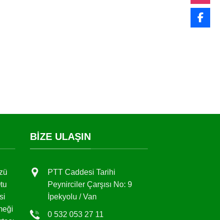
BIZE ULAŞIN
zü
PTT Caddesi Tarihi
tu
Peynirciler Çarşısı No: 9
si
İpekyolu / Van
meği
0 532 053 27 11