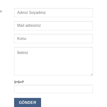
ı
1+1=?