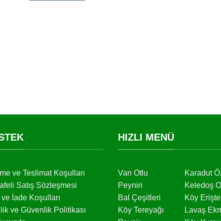
STEK
HIZLI MENÜ
me ve Teslimat Koşulları
Van Otlu
Karadut Ö
feli Satış Sözleşmesi
Peyniri
Keledoş O
l ve İade Koşulları
Bal Çeşitleri
Köy Erişte
ilik ve Güvenlik Politikası
Köy Tereyağı
Lavaş Ek