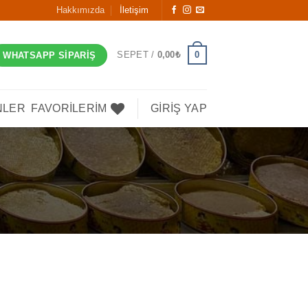
Hakkımızda
İletişim
0
SEPET /
0,00
₺
WHATSAPP SIPARIŞ
NLER
FAVORILERIM
GIRIŞ YAP