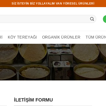
SIZ ISTEYIN BIZ YOLLAYALIM VAN YÖRESEL ÜRÜNLERI
RI
KÖY TEREYAĞI
ORGANIK ÜRÜNLER
TÜM ÜRÜ
İLETIŞIM FORMU