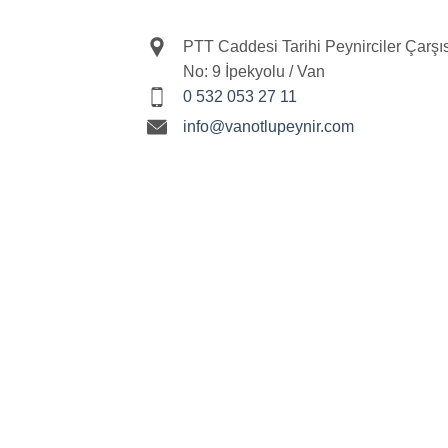
PTT Caddesi Tarihi Peynirciler Çarşıs
No: 9 İpekyolu / Van
0 532 053 27 11
info@vanotlupeynir.com