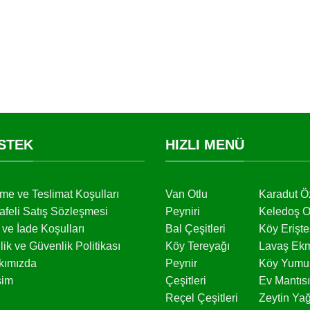
STEK
HIZLI MENÜ
me ve Teslimat Koşulları
Van Otlu
Karadut Ö
feli Satış Sözleşmesi
Peyniri
Keledoş O
l ve İade Koşulları
Bal Çeşitleri
Köy Erişte
ilik ve Güvenlik Politikası
Köy Tereyağı
Lavaş Ek
kımızda
Peynir
Köy Yumur
işim
Çeşitleri
Ev Mantısı
Reçel Çeşitleri
Zeytin Yağ