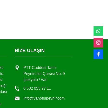
BIZE ULAŞIN
zü
PTT Caddesi Tarihi
tu
Peynirciler Çarşısı No: 9
si
İpekyolu / Van
meği
0 532 053 27 11
tası
info@vanotlupeynir.com
ı