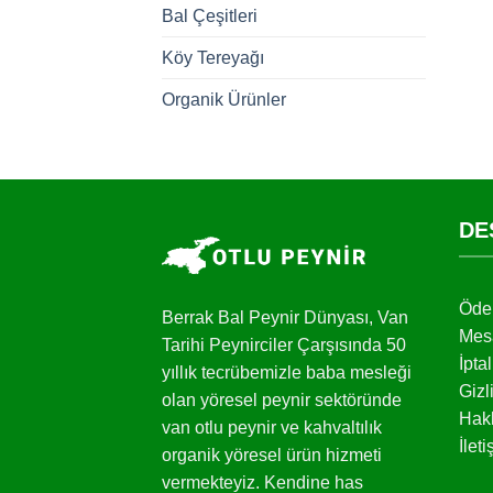
Bal Çeşitleri
Köy Tereyağı
Organik Ürünler
DE
Öde
Berrak Bal Peynir Dünyası, Van
Mesa
Tarihi Peynirciler Çarşısında 50
İpta
yıllık tecrübemizle baba mesleği
Gizl
olan yöresel peynir sektöründe
Hak
van otlu peynir ve kahvaltılık
İlet
organik yöresel ürün hizmeti
vermekteyiz. Kendine has