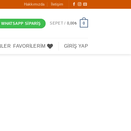
Hakkımızda
İletişim
0
SEPET /
0,00
₺
WHATSAPP SIPARIŞ
NLER
FAVORILERIM
GIRIŞ YAP