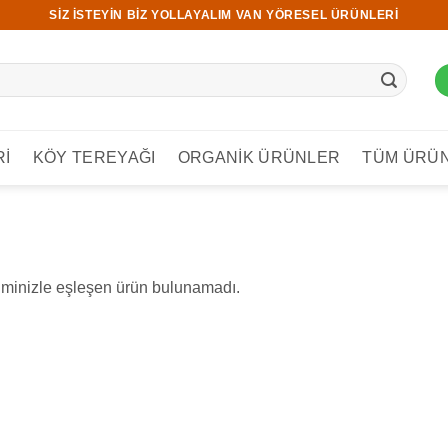
SIZ ISTEYIN BIZ YOLLAYALIM VAN YÖRESEL ÜRÜNLERI
RI
KÖY TEREYAĞI
ORGANIK ÜRÜNLER
TÜM ÜRÜ
minizle eşleşen ürün bulunamadı.