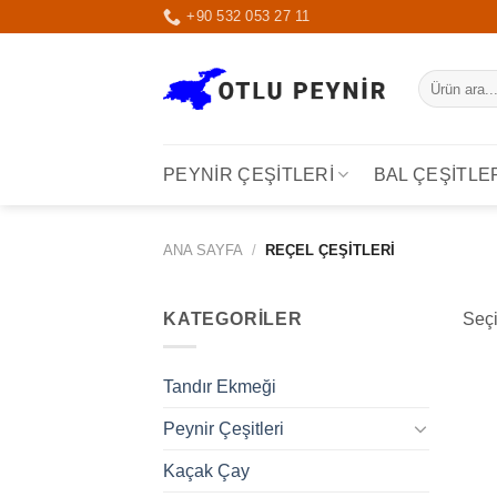
İçeriğe
+90 532 053 27 11
atla
Ara:
PEYNIR ÇEŞITLERI
BAL ÇEŞITLE
ANA SAYFA
/
REÇEL ÇEŞITLERI
KATEGORILER
Seçi
Tandır Ekmeği
Peynir Çeşitleri
Kaçak Çay