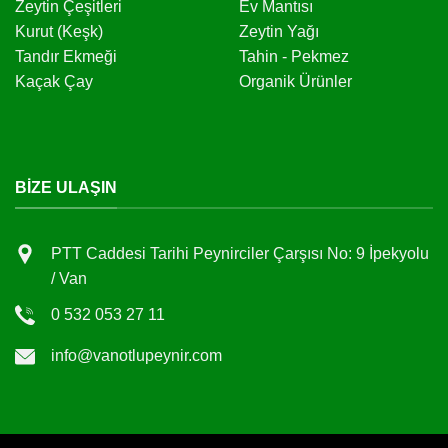
Zeytin Çeşitleri
Ev Mantısı
Kurut (Keşk)
Zeytin Yağı
Tandır Ekmeği
Tahin - Pekmez
Kaçak Çay
Organik Ürünler
BIZE ULAŞIN
PTT Caddesi Tarihi Peynirciler Çarşısı No: 9 İpekyolu
/ Van
0 532 053 27 11
info@vanotlupeynir.com